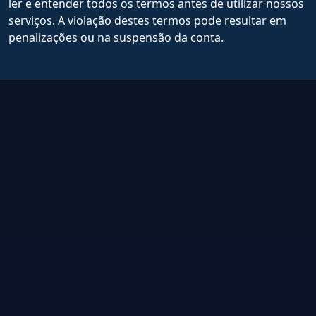
ler e entender todos os termos antes de utilizar nossos
serviços. A violação destes termos pode resultar em
penalizações ou na suspensão da conta.