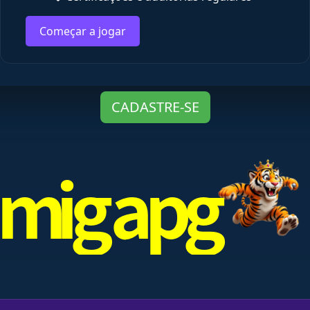
Começar a jogar
CADASTRE-SE