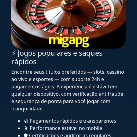
⚡ Jogos populares e saques
rápidos
Encontre seus títulos preferidos — slots, cassino
ao vivo e esportes — com suporte 24h e
pagamentos ágeis. A experiência é estável em
qualquer dispositivo, com verificação antifraude
e segurança de ponta para você jogar com
tranquilidade.
🚀 Pagamentos rápidos e transparentes
📱 Performance estável no mobile
🛡️ Certificações e auditorias regulares