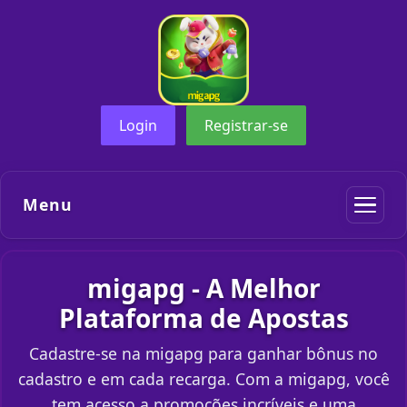
Login
Registrar-se
Menu
migapg - A Melhor
Plataforma de Apostas
Cadastre-se na migapg para ganhar bônus no
cadastro e em cada recarga. Com a migapg, você
tem acesso a promoções incríveis e uma