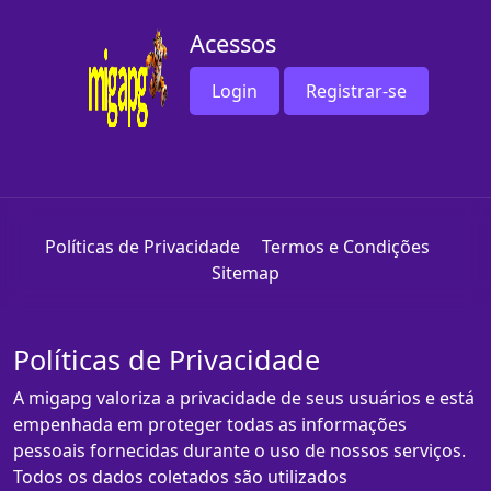
Acessos
Login
Registrar-se
Políticas de Privacidade
Termos e Condições
Sitemap
Políticas de Privacidade
A migapg valoriza a privacidade de seus usuários e está
empenhada em proteger todas as informações
pessoais fornecidas durante o uso de nossos serviços.
Todos os dados coletados são utilizados