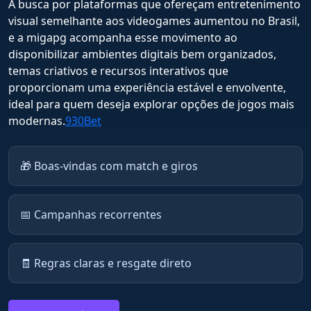
A busca por plataformas que ofereçam entretenimento
visual semelhante aos videogames aumentou no Brasil,
e a migapg acompanha esse movimento ao
disponibilizar ambientes digitais bem organizados,
temas criativos e recursos interativos que
proporcionam uma experiência estável e envolvente,
ideal para quem deseja explorar opções de jogos mais
modernas.
930Bet
🎁 Boas‑vindas com match e giros
📅 Campanhas recorrentes
🧾 Regras claras e resgate direto