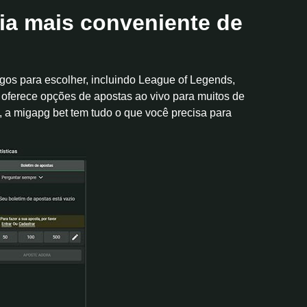
ia mais conveniente de
os para escolher, incluindo League of Legends,
 oferece opções de apostas ao vivo para muitos de
, a migapg bet tem tudo o que você precisa para