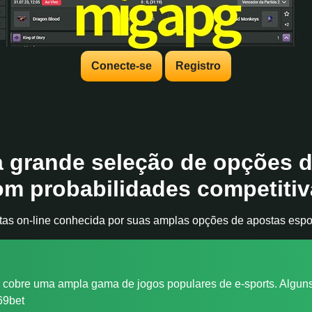
Conecte-se
Registro
 grande seleção de opções d
om probabilidades competitiv
as on-line conhecida por suas amplas opções de apostas esport
 cobre uma ampla gama de jogos populares de e-sports. Alguns 
69bet