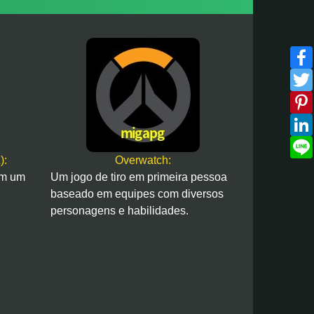
):
Overwatch:
om um
Um jogo de tiro em primeira pessoa
baseado em equipes com diversos
personagens e habilidades.