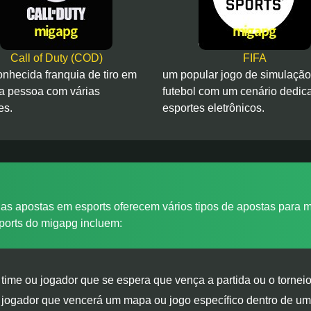
Call of Duty (COD)
FIFA
nhecida franquia de tiro em
um popular jogo de simulação
ra pessoa com várias
futebol com um cenário dedic
es.
esportes eletrônicos.
 as apostas em esports oferecem vários tipos de apostas para m
ports do migapg incluem:
time ou jogador que se espera que vença a partida ou o torneio
 jogador que vencerá um mapa ou jogo específico dentro de uma