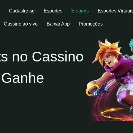
Cadastre-se
Esportes
E-sports
Esportes Virtuai
Cassino ao vivo
Baixar App
Promoções
s no Cassino
e Ganhe