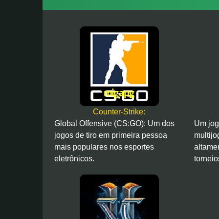
Counter-Strike:
Global Offensive (CS:GO): Um dos
Um jog
jogos de tiro em primeira pessoa
multij
mais populares nos esportes
altame
eletrônicos.
torneio