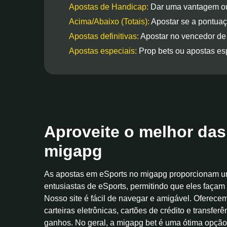
Apostas de Handicap:
Dar uma vantagem ou
Acima/Abaixo (Totais):
Apostar se a pontuaçã
Apostas definitivas:
Apostar no vencedor de u
Apostas especiais:
Prop bets ou apostas esp
Aproveite o melhor da
migapg
As apostas em eSports no migapg proporcionam u
entusiastas de eSports, permitindo que eles façam 
Nosso site é fácil de navegar e amigável. Oferec
carteiras eletrônicas, cartões de crédito e transfer
ganhos. No geral, a migapg bet é uma ótima opçã