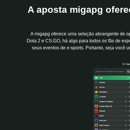
A aposta migapg ofere
A migapg oferece uma seleção abrangente de op
Dota 2 e CS:GO, há algo para todos os fãs de esp
seus eventos de e-sports. Portanto, seja você 